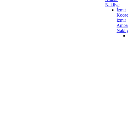
Nakliye
İzmit
Kocae
İzmir
Amba
Nakli