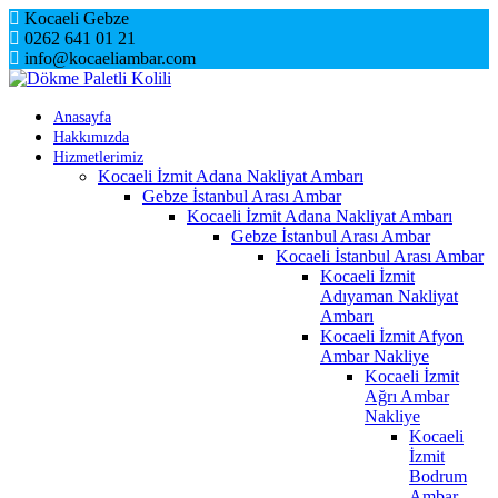
Skip
Kocaeli Gebze
to
0262 641 01 21
content
info@kocaeliambar.com
Anasayfa
Hakkımızda
Hizmetlerimiz
Kocaeli İzmit Adana Nakliyat Ambarı
Gebze İstanbul Arası Ambar
Kocaeli İzmit Adana Nakliyat Ambarı
Gebze İstanbul Arası Ambar
Kocaeli İstanbul Arası Ambar
Kocaeli İzmit
Adıyaman Nakliyat
Ambarı
Kocaeli İzmit Afyon
Ambar Nakliye
Kocaeli İzmit
Ağrı Ambar
Nakliye
Kocaeli
İzmit
Bodrum
Ambar